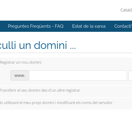
Catal
Preguntes Freqüents - FAQ
Estat de la xarxa
Contacti
ulli un domini ...
Registrar un nou domini
www.
Transferir el seu domini des d'un altre registrar
Jo utilitzaré el meu propi domini i modificaré els noms del servidor