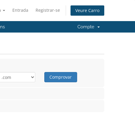
à
Entrada
Registrar-se
Veure Carro
'ns
Compte
Comprovar