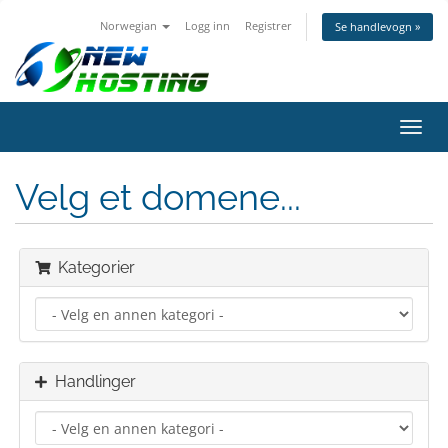
Norwegian
Logg inn
Registrer
Se handlevogn »
Bytt
navig
Velg et domene...
Kategorier
Handlinger